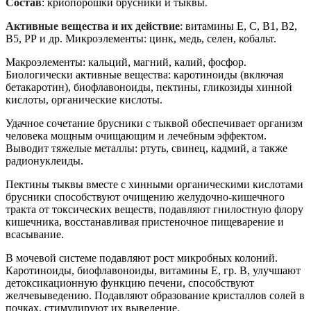
Состав
: криопорошки брусники и тыквы.
Активные вещества и их действие
: витамины Е, С, В1, В2,
В5, РР и др. Микроэлементы: цинк, медь, селен, кобальт.
Макроэлементы: кальций, магний, калий, фосфор.
Биологически активные вещества: каротиноиды (включая
бетакаротин), биофлавоноиды, пектины, гликозиды хинной
кислоты, органические кислоты.
Удачное сочетание брусники с тыквой обеспечивает организм
человека мощным очищающим и лечебным эффектом.
Выводит тяжелые металлы: ртуть, свинец, кадмий, а также
радионуклеиды.
Пектины тыквы вместе с хинными органическими кислотами
брусники способствуют очищению желудочно-кишечного
тракта от токсических веществ, подавляют гнилостную флору
кишечника, восстанавливая пристеночное пищеварение и
всасывание.
В мочевой системе подавляют рост микробных колоний.
Каротиноиды, биофлавоноиды, витамины Е, гр. В, улучшают
детоксикационную функцию печени, способствуют
желчевыведению. Подавляют образование кристаллов солей в
почках, стимулируют их выведение.