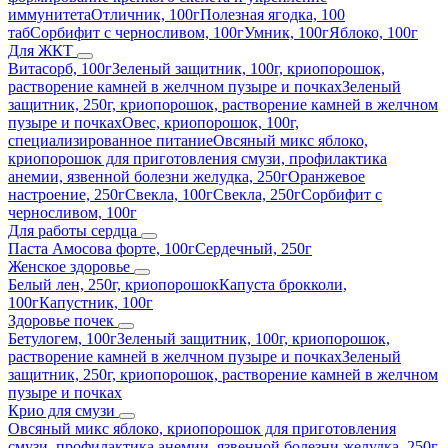
иммунитета
Отличник, 100г
Полезная ягодка, 100
таб
Сорбифит с черносливом, 100г
Умник, 100г
Яблоко, 100г
Для ЖКТ
Витасорб, 100г
Зеленый защитник, 100г, криопорошок,
растворение камней в желчном пузыре и почках
Зеленый
защитник, 250г, криопорошок, растворение камней в желчном
пузыре и почках
Овес, криопорошок, 100г,
специализированное питание
Овсяный микс яблоко,
криопорошок для приготовления смузи, профилактика
анемии, язвенной болезни желудка, 250г
Оранжевое
настроение, 250г
Свекла, 100г
Свекла, 250г
Сорбифит с
черносливом, 100г
Для работы сердца
Паста Амосова форте, 100г
Сердечный, 250г
Женское здоровье
Белый лен, 250г, криопорошок
Капуста брокколи,
100г
Капустник, 100г
Здоровье почек
Бетулогем, 100г
Зеленый защитник, 100г, криопорошок,
растворение камней в желчном пузыре и почках
Зеленый
защитник, 250г, криопорошок, растворение камней в желчном
пузыре и почках
Крио для смузи
Овсяный микс яблоко, криопорошок для приготовления
смузи, профилактика анемии, язвенной болезни желудка, 250г