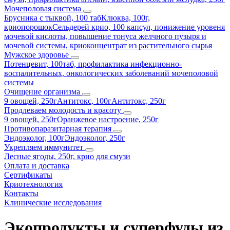
Мочеполовая система
Брусника с тыквой, 100 таб
Клюква, 100г,
криопорошок
Сельдерей крио, 100 капсул, понижение уровеня
мочевой кислоты, повышение тонуса желчного пузыря и
мочевой системы, криоконцентрат из растительного сырья
Мужское здоровье
Потенцевит, 100таб, профилактика инфекционно-
воспалительных, онкологических заболеваний мочеполовой
системы
Очищение организма
9 овощей, 250г
Антитокс, 100г
Антитокс, 250г
Продлеваем молодость и красоту
9 овощей, 250г
Оранжевое настроение, 250г
Противопаразитарная терапия
Эндоэколог, 100г
Эндоэколог, 250г
Укрепляем иммунитет
Лесные ягоды, 250г, крио для смузи
Оплата и доставка
Сертификаты
Криотехнология
Контакты
Клинические исследования
Экопродукты и суперфуды из