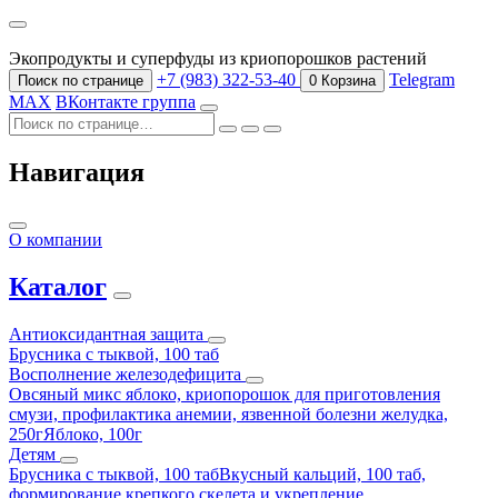
Экопродукты и суперфуды из криопорошков растений
+7 (983) 322-53-40
Telegram
Поиск по странице
0
Корзина
MAX
ВКонтакте группа
Навигация
О компании
Каталог
Антиоксидантная защита
Брусника с тыквой, 100 таб
Восполнение железодефицита
Овсяный микс яблоко, криопорошок для приготовления
смузи, профилактика анемии, язвенной болезни желудка,
250г
Яблоко, 100г
Детям
Брусника с тыквой, 100 таб
Вкусный кальций, 100 таб,
формирование крепкого скелета и укрепление