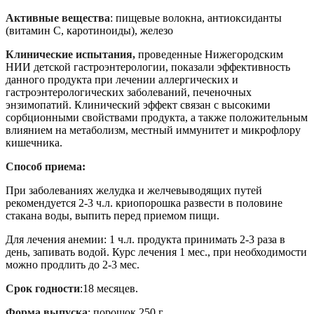
Активные вещества
: пищевые волокна, антиоксиданты
(витамин С, каротиноиды), железо
Клинические испытания,
проведенные Нижегородским
НИИ детской гастроэнтерологии, показали эффективность
данного продукта при лечении аллергических и
гастроэнтерологических заболеваний, печеночных
энзимопатий. Клинический эффект связан с высокими
сорбционными свойствами продукта, а также положительным
влиянием на метаболизм, местный иммунитет и микрофлору
кишечника.
Способ приема:
При заболеваниях желудка и желчевыводящих путей
рекомендуется 2-3 ч.л. криопорошка развести в половине
стакана воды, выпить перед приемом пищи.
Для лечения анемии: 1 ч.л. продукта принимать 2-3 раза в
день, запивать водой. Курс лечения 1 мес., при необходимости
можно продлить до 2-3 мес.
Срок годности
:18 месяцев.
Форма выпуска
: порошок 250 г