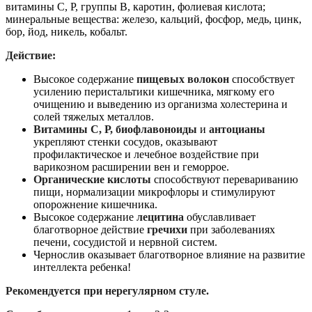
витамины С, Р, группы B, каротин, фолиевая кислота;
минеральные вещества: железо, кальций, фосфор, медь, цинк,
бор, йод, никель, кобальт.
Действие:
Высокое содержание
пищевых волокон
способствует
усилению перистальтики кишечника, мягкому его
очищению и выведению из организма холестерина и
солей тяжелых металлов.
Витамины С, Р, биофлавоноиды
и
антоцианы
укрепляют стенки сосудов, оказывают
профилактическое и лечебное воздействие при
варикозном расширении вен и геморрое.
Органические кислоты
способствуют перевариванию
пищи, нормализации микрофлоры и стимулируют
опорожнение кишечника.
Высокое содержание
лецитина
обуславливает
благотворное действие
гречихи
при заболеваниях
печени, сосудистой и нервной систем.
Чернослив оказывает благотворное влияние на развитие
интеллекта ребенка!
Рекомендуется при нерегулярном стуле.