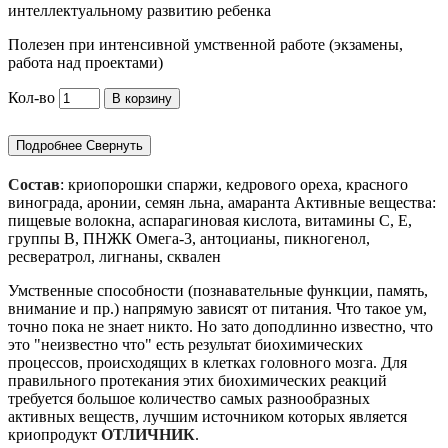
интеллектуальному развитию ребенка
Полезен при интенсивной умственной работе (экзамены,
работа над проектами)
Кол-во
В корзину
Подробнее
Свернуть
Состав
: криопорошки спаржи, кедрового ореха, красного
винограда, аронии, семян льна, амаранта Активные вещества:
пищевые волокна, аспарагиновая кислота, витамины С, Е,
группы В, ПНЖК Омега-3, антоцианы, пикногенол,
ресвератрол, лигнаны, сквален
Умственные способности (познавательные функции, память,
внимание и пр.) напрямую зависят от питания. Что такое ум,
точно пока не знает никто. Но зато доподлинно известно, что
это "неизвестно что" есть результат биохимических
процессов, происходящих в клетках головного мозга. Для
правильного протекания этих биохимических реакций
требуется большое количество самых разнообразных
активных веществ, лучшим источником которых является
криопродукт
ОТЛИЧНИК
.