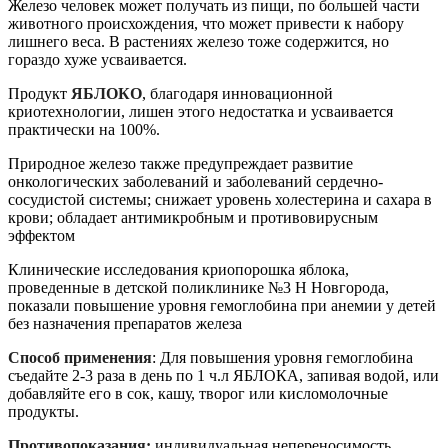
Железо человек может получать из пищи, по большей части
животного происхождения, что может привести к набору
лишнего веса. В растениях железо тоже содержится, но
гораздо хуже усваивается.
Продукт
ЯБЛОКО
, благодаря инновационной
криотехнологии, лишен этого недостатка и усваивается
практически на 100%.
Природное железо также предупреждает развитие
онкологических заболеваний и заболеваний сердечно-
сосудистой системы; снижает уровень холестерина и сахара в
крови; обладает антимикробным и противовирусным
эффектом
Клинические исследования криопорошка яблока,
проведенные в детской поликлинике №3 Н Новгорода,
показали повышение уровня гемоглобина при анемии у детей
без назначения препаратов железа
Способ применения
: Для повышения уровня гемоглобина
съедайте 2-3 раза в день по 1 ч.л ЯБЛОКА, запивая водой, или
добавляйте его в сок, кашу, творог или кисломолочные
продукты.
Противопоказания:
индивидуальная непереносимость