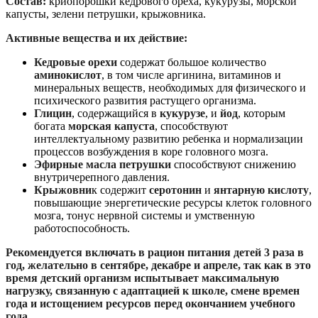
Состав:
криопорошки кедрового ореха, кукурузы, морской
капусты, зелени петрушки, крыжовника.
Активные вещества и их действие:
Кедровые орехи
содержат большое количество
аминокислот
, в том числе аргинина, витаминов и
минеральных веществ, необходимых для физического и
психического развития растущего организма.
Глицин
, содержащийся в
кукурузе
, и
йод
, которым
богата
морская капуста
, способствуют
интеллектуальному развитию ребенка и нормализации
процессов возбуждения в коре головного мозга.
Эфирные масла петрушки
способствуют снижению
внутричерепного давления.
Крыжовни
к содержит
серотонин
и
янтарную
кислоту
,
повышающие энергетические ресурсы клеток головного
мозга, тонус нервной системы и умственную
работоспособность.
Рекомендуется включать в рацион питания детей 3 раза в
год, желательно в сентябре, декабре и апреле, так как в это
время детский организм испытывает максимальную
нагрузку, связанную с адаптацией к школе, смене времен
года и истощением ресурсов перед окончанием учебного
года.