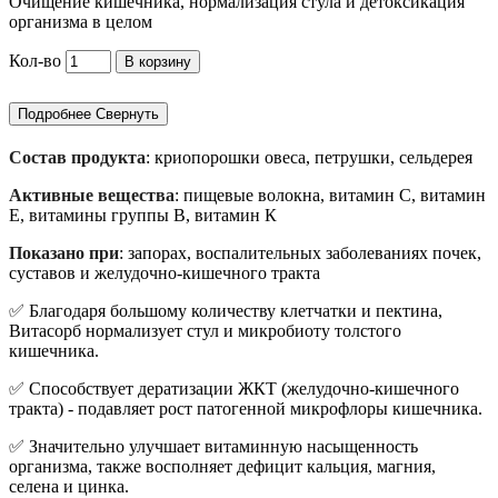
Очищение кишечника, нормализация стула и детоксикация
организма в целом
Кол-во
В корзину
Подробнее
Свернуть
Состав продукта
: криопорошки овеса, петрушки, сельдерея
Активные вещества
: пищевые волокна, витамин С, витамин
Е, витамины группы В, витамин К
Показано при
: запорах, воспалительных заболеваниях почек,
суставов и желудочно-кишечного тракта
✅ Благодаря большому количеству клетчатки и пектина,
Витасорб нормализует стул и микробиоту толстого
кишечника.
✅ Способствует дератизации ЖКТ (желудочно-кишечного
тракта) - подавляет рост патогенной микрофлоры кишечника.
✅ Значительно улучшает витаминную насыщенность
организма, также восполняет дефицит кальция, магния,
селена и цинка.