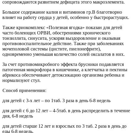
сопровождаются развитием дефицита этого макроэлемента.
Большое содержание калия и витаминов гр.В благотворно
влияет на работу сердца у детей, особенно у быстрорастущих.
Также криокомплекс «Полезная ягодка» показан для детей
часто болеющих ОРВИ, обострениями хронического
тонзиллита, синусита, ускоряя выздоровление и оказывая
противовоспалительное действие. Также при заболеваниях
мочеполовой системы (цистите, пиелонефрите),
одновременно уменьшая количество солей оксалатов в них.
За счет противомикробного эффекта брусники подавляется
патогенная микрофлора в кишечнике, а клетчатка и пектины
абрикоса обеспечивают детоксикацию организма ребенка и
нормализуют стул.
Способ применения
:
для детей с 3-х лет – по 1таб. 3 раза в день 6-8 недель
для детей с 6 до 12 лет – 4-5таб. в день распределить в течение
дня, 6-8 недель
для детей старше 12 лет и взрослых по 3 таб. 2 раза в день до
еды 6-8 недель.