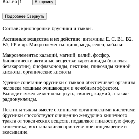
Кол-во
В корзину
Подробнее
Свернуть
Состав
: криопорошки брусники и тыквы.
Активные вещества и их действие
: витамины Е, С, В1, В2,
В5, РР и др. Микроэлементы: цинк, медь, селен, кобальт.
Макроэлементы: кальций, магний, калий, фосфор.
Биологически активные вещества: каротиноиды (включая
бетакаротин), биофлавоноиды, пектины, гликозиды хинной
кислоты, органические кислоты.
Удачное сочетание брусники с тыквой обеспечивает организм
человека мощным очищающим и лечебным эффектом.
Выводит тяжелые металлы: ртуть, свинец, кадмий, а также
радионуклеиды.
Пектины тыквы вместе с хинными органическими кислотами
брусники способствуют очищению желудочно-кишечного
тракта от токсических веществ, подавляют гнилостную флору
кишечника, восстанавливая пристеночное пищеварение и
всасывание.